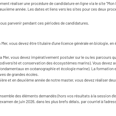
ement réaliser une procédure de candidature en ligne via le site “Mon
n deuxième année. Les dates et liens vers les sites pour ces deux pro
ous parvenir pendant ces périodes de candidatures.
 Mer, vous devez être titulaire d’une licence générale en biologie, en
la Mer, vous devez impérativement postuler sur le ou les parcours 
iversité et conservation des écosystèmes marins). Vous devez avo
fondamentaux en océanographie et écologie marine). La formation es
èves de grandes écoles.
ère et en deuxième année de notre master, vous devez réaliser deux
’ensemble des éléments demandés (hors vos résultats à la session d’
xamen de juin 2026, dans les plus brefs délais, par courriel à l’adres