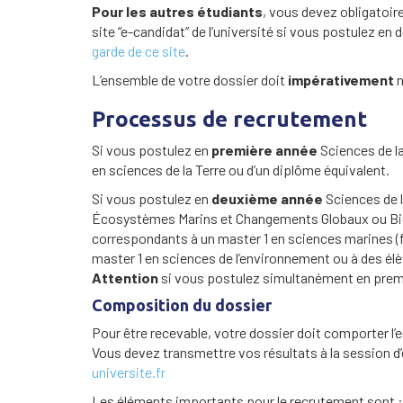
Pour les autres étudiants
, vous devez obligatoir
site “e-candidat” de l’université si vous postulez e
garde de ce site
.
L’ensemble de votre dossier doit
impérativement
n
Processus de recrutement
Si vous postulez en
première année
Sciences de la
en sciences de la Terre ou d’un diplôme équivalent.
Si vous postulez en
deuxième année
Sciences de 
Écosystèmes Marins et Changements Globaux ou Biod
correspondants à un master 1 en sciences marines (
master 1 en sciences de l’environnement ou à des él
Attention
si vous postulez simultanément en premi
Composition du dossier
Pour être recevable, votre dossier doit comporter l
Vous devez transmettre vos résultats à la session d’e
universite.fr
Les éléments importants pour le recrutement sont :