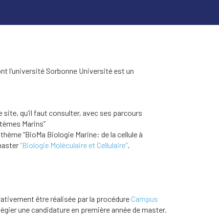
ont l’université Sorbonne Université est un
e site, qu’il faut consulter, avec ses parcours
stèmes Marins”
 thème “BioMa Biologie Marine: de la cellule à
 master
“Biologie Moléculaire et Cellulaire”
.
rativement être réalisée par la procédure
Campus
ilégier une candidature en première année de master.