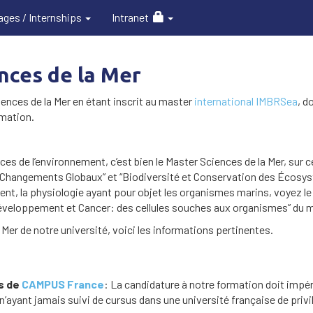
ages / Internships
Intranet
nces de la Mer
iences de la Mer en étant inscrit au master
international IMBRSea
, d
rmation.
nces de l’environnement, c’est bien le Master Sciences de la Mer, sur c
Changements Globaux” et “Biodiversité et Conservation des Écosy
ment, la physiologie ayant pour objet les organismes marins, voyez le
, Développement et Cancer: des cellules souches aux organismes” du
Mer de notre université, voici les informations pertinentes.
es de
CAMPUS France
: La candidature à notre formation doit impé
’ayant jamais suivi de cursus dans une université française de priv