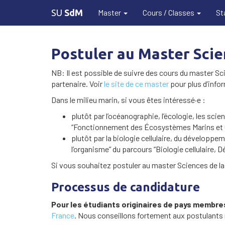
SU
SdM
Master
Cours / Classes
St
Postuler au Master Scie
NB: Il est possible de suivre des cours du master Sc
partenaire. Voir
le site de ce master
pour plus d’info
Dans le milieu marin, si vous êtes intéressé·e :
plutôt par l’océanographie, l’écologie, les scie
“Fonctionnement des Écosystèmes Marins et 
plutôt par la biologie cellulaire, du développe
l’organisme” du parcours “Biologie cellulaire
Si vous souhaitez postuler au master Sciences de la 
Processus de candidature
Pour les étudiants originaires de pays membr
France
. Nous conseillons fortement aux postulants n