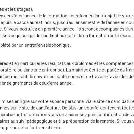
s et les stages).
en deuxième année de la formation, mentionner dans l’objet de votre l
puis le baccalauréat inclus, jusqu’au 1er semestre de l’année en cours
ue. Si vous postulez en première année, ils seront accompagnés d’un
ises acquises par le candidat au cours de sa formation antérieure
plété par un entretien téléphonique.
ères et en particulier les résultats aux diplômes et les compétences
ratoire ou dans une entreprise). La maîtrise écrite et parlée du fra
s permettant de suivre des conférences et de travailler avec des d
 les enseignements de deuxième année.
t mises en ligne sur votre espace personnel via le site de candidatur
nnés sur le site de candidature. De plus, un courriel contenant tout
éral de notre formation vous sera adressé après confirmation de vo
aires au suivi pédagogique et à la préparation de la rentrée. Si vou
 appel aux étudiants en attente.