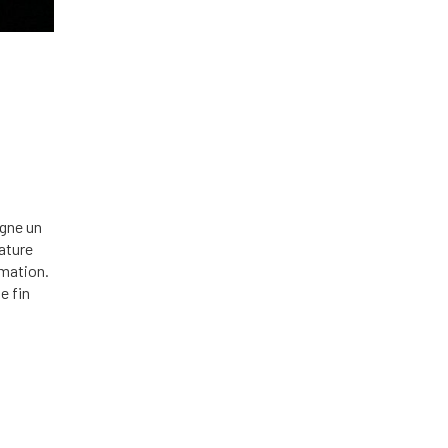
igne un
ature
rmation.
e fin