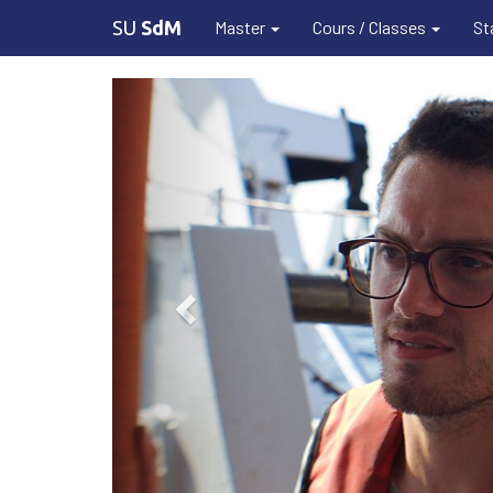
SU
SdM
Master
Cours / Classes
St